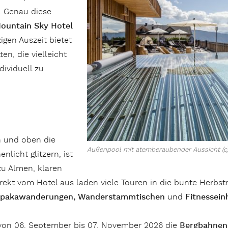
 Genau diese
Mountain Sky Hotel
igen Auszeit bietet
en, die vielleicht
dividuell zu
 und oben die
Außenpool mit atemberaubender Aussicht (c) 
licht glitzern, ist
u Almen, klaren
ekt vom Hotel aus laden viele Touren in die bunte Herbstna
lpakawanderungen,
Wanderstammtischen
und
Fitnessein
von 06. September bis 07. November 2026 die
Bergbahnen 