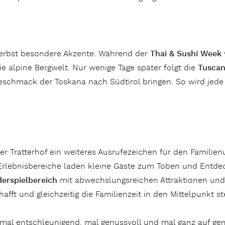
 Herbst besondere Akzente. Während der
Thai & Sushi Week
e alpine Bergwelt. Nur wenige Tage später folgt die
Tusca
 Geschmack der Toskana nach Südtirol bringen. So wird je
er Tratterhof ein weiteres Ausrufezeichen für den Familienu
te Erlebnisbereiche laden kleine Gäste zum Toben und Ent
erspielbereich
mit abwechslungsreichen Attraktionen und 
afft und gleichzeitig die Familienzeit in den Mittelpunkt ste
d mal entschleunigend, mal genussvoll und mal ganz auf ge