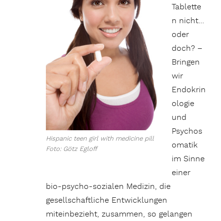
Tablette
n nicht…
oder
doch? –
Bringen
wir
Endokrin
ologie
und
Psychos
Hispanic teen girl with medicine pill
omatik
Foto: Götz Egloff
im Sinne
einer
bio-psycho-sozialen Medizin, die
gesellschaftliche Entwicklungen
miteinbezieht, zusammen, so gelangen