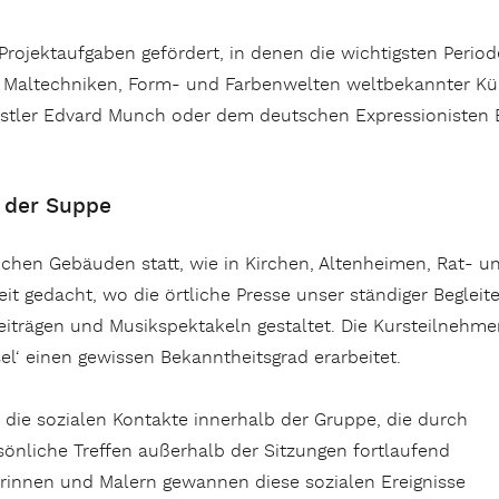
Projektaufgaben gefördert, in denen die wichtigsten Peri
it Maltechniken, Form- und Farbenwelten weltbekannter Kü
stler Edvard Munch oder dem deutschen Expressionisten 
n der Suppe
lichen Gebäuden statt, wie in Kirchen, Altenheimen, Rat- u
eit gedacht, wo die örtliche Presse unser ständiger Begleite
 Beiträgen und Musikspektakeln gestaltet. Die Kursteilneh
sel‘ einen gewissen Bekanntheitsgrad erarbeitet.
ie sozialen Kontakte innerhalb der Gruppe, die durch
sönliche Treffen außerhalb der Sitzungen fortlaufend
erinnen und Malern gewannen diese sozialen Ereignisse