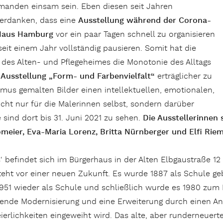
manden einsam sein. Eben diesen seit Jahren
verdanken, dass eine
Ausstellung während der Corona-
-Haus Hamburg
vor ein paar Tagen schnell zu organisieren
seit einem Jahr vollständig pausieren. Somit hat die
des Alten- und Pflegeheimes die Monotonie des Alltags
e
Ausstellung „Form- und Farbenvielfalt“
erträglicher zu
asmus gemalten Bilder einen intellektuellen, emotionalen,
cht nur für die Malerinnen selbst, sondern darüber
sind dort bis 31. Juni 2021 zu sehen.
Die Ausstellerinnen 
omeier, Eva-Maria Lorenz, Britta Nürnberger und Elfi Rie
 befindet sich im Bürgerhaus in der Alten Elbgaustraße 12 
ht vor einer neuen Zukunft. Es wurde 1887 als Schule geba
1951 wieder als Schule und schließlich wurde es 1980 zum
sende Modernisierung und eine Erweiterung durch einen An
eierlichkeiten eingeweiht wird. Das alte, aber runderneuer