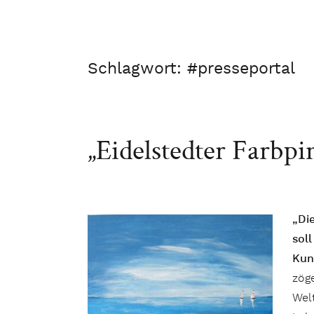
Schlagwort:
#presseportal
„Eidelstedter Farbpi
„Di
soll
Kun
zöge
Welt