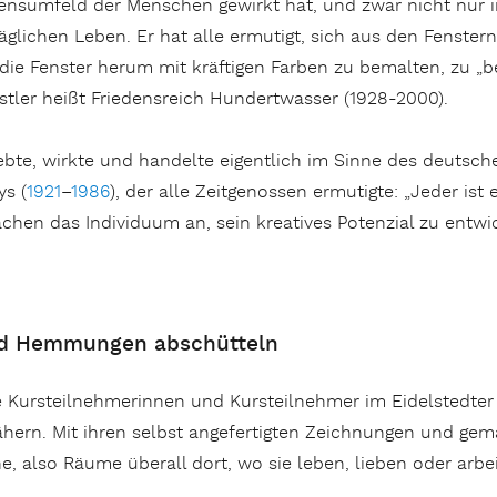
ensumfeld der Menschen gewirkt hat, und zwar nicht nur i
täglichen Leben. Er hat alle ermutigt, sich aus den Fenst
die Fenster herum mit kräftigen Farben zu bemalten, zu „b
stler heißt Friedensreich Hundertwasser (1928-2000).
lebte, wirkte und handelte eigentlich im Sinne des deutsc
ys (
1921
–
1986
), der alle Zeitgenossen ermutigte: „Jeder ist 
achen das Individuum an, sein kreatives Potenzial zu en
und Hemmungen abschütteln
 Kursteilnehmerinnen und Kursteilnehmer im Eidelstedter 
nähern. Mit ihren selbst angefertigten Zeichnungen und ge
, also Räume überall dort, wo sie leben, lieben oder arbei