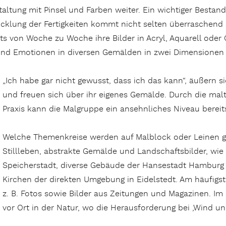
altung mit Pinsel und Farben weiter. Ein wichtiger Bestandt
klung der Fertigkeiten kommt nicht selten überraschend sch
ts von Woche zu Woche ihre Bilder in Acryl, Aquarell oder 
nd Emotionen in diversen Gemälden in zwei Dimensionen ei
„Ich habe gar nicht gewusst, dass ich das kann“, äußern 
und freuen sich über ihr eigenes Gemälde. Durch die mal
Praxis kann die Malgruppe ein ansehnliches Niveau bereit
Welche Themenkreise werden auf Malblock oder Leinen ge
Stillleben, abstrakte Gemälde und Landschaftsbilder, wie z.
Speicherstadt, diverse Gebäude der Hansestadt Hamburg u
Kirchen der direkten Umgebung in Eidelstedt. Am häufigs
z. B. Fotos sowie Bilder aus Zeitungen und Magazinen. Im
vor Ort in der Natur, wo die Herausforderung bei ‚Wind un