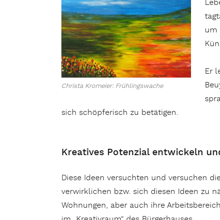
Leb
tag
um 
Kün
Er 
Beu
Christa Kromeier: Frühlingswache
spr
sich schöpferisch zu betätigen.
Kreatives Potenzial entwickeln 
Diese Ideen versuchten und versuchen die
verwirklichen bzw. sich diesen Ideen zu 
Wohnungen, aber auch ihre Arbeitsbereiche
im „Kreativraum“ des Bürgerhauses.