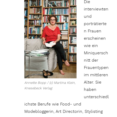
Die
interviewten
und
porträtierte
n Frauen
erscheinen
wie ein
Miniquersch
nitt der
Frauentypen
im mittleren
Alter. Sie
Annette Bopp / (c) Martina Klein,
Knesebeck Verlag
haben
unterschiedl
ichste Berufe wie Food- und
Modebloggerin, Art Directorin, Stylisting