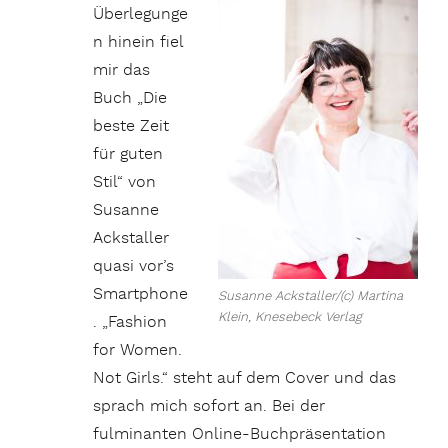
Überlegunge
n hinein fiel
mir das
Buch „Die
beste Zeit
für guten
Stil“ von
Susanne
Ackstaller
quasi vor’s
Smartphone
Susanne Ackstaller/(c) Martina
Klein, Knesebeck Verlag
. „Fashion
for Women.
Not Girls.“ steht auf dem Cover und das
sprach mich sofort an. Bei der
fulminanten Online-Buchpräsentation