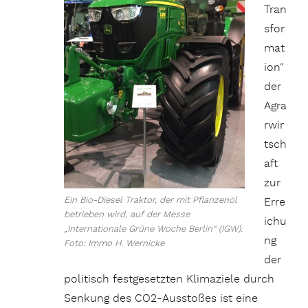
Tran
sfor
mat
ion“
der
Agra
rwir
tsch
aft
zur
Ein Bio-Diesel Traktor, der mit Pflanzenöl
Erre
betrieben wird, auf der Messe
ichu
„Internationale Grüne Woche Berlin“ (IGW).
ng
Foto: Immo H. Wernicke
der
politisch festgesetzten Klimaziele durch
Senkung des CO2-Ausstoßes ist eine