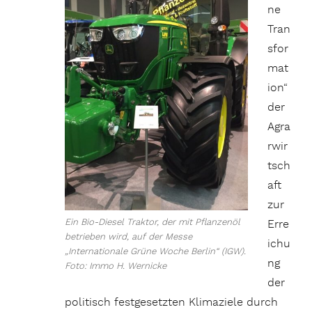
ne
Tran
sfor
mat
ion“
der
Agra
rwir
tsch
aft
zur
Ein Bio-Diesel Traktor, der mit Pflanzenöl
Erre
betrieben wird, auf der Messe
ichu
„Internationale Grüne Woche Berlin“ (IGW).
ng
Foto: Immo H. Wernicke
der
politisch festgesetzten Klimaziele durch