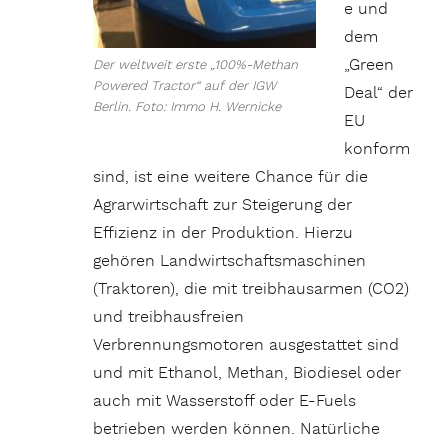
e und
dem
„Green
Der weltweit erste „100%-Methan
Powered Tractor“ auf der IGW
Deal“ der
Berlin. Foto: Immo H. Wernicke
EU
konform
sind, ist eine weitere Chance für die
Agrarwirtschaft zur Steigerung der
Effizienz in der Produktion. Hierzu
gehören Landwirtschaftsmaschinen
(Traktoren), die mit treibhausarmen (CO2)
und treibhausfreien
Verbrennungsmotoren ausgestattet sind
und mit Ethanol, Methan, Biodiesel oder
auch mit Wasserstoff oder E-Fuels
betrieben werden können. Natürliche