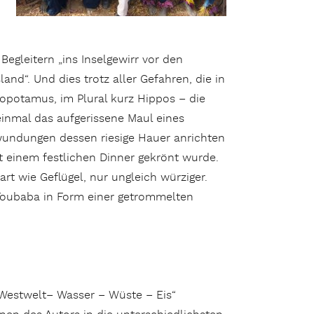
egleitern „ins Inselgewirr vor den
sland“. Und dies trotz aller Gefahren, die in
popotamus, im Plural kurz Hippos – die
einmal das aufgerissene Maul eines
rwundungen dessen riesige Hauer anrichten
it einem festlichen Dinner gekrönt wurde.
rt wie Geflügel, nur ungleich würziger.
Toubaba in Form einer getrommelten
 Westwelt– Wasser – Wüste – Eis“