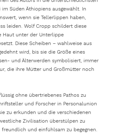
nen des Autors in die unterschiedlichsten
i im Süden Äthiopiens ausgewählt. In
swert, wenn sie Tellerlippen haben,
ss leiden. Wolf Cropp schildert diese
e Haut unter der Unterlippe
esetzt. Diese Scheiben – wahlweise aus
dehnt wird, bis sie die Größe eines
chsen- und Älterwerden symbolisiert, immer
r, die ihre Mütter und Großmütter noch
 flüssig ohne übertriebenes Pathos zu
riftsteller und Forscher in Personalunion
 sie zu erkunden und die verschiedenen
stliche Zivilisation überstülpen zu
t, freundlich und einfühlsam zu begegnen.