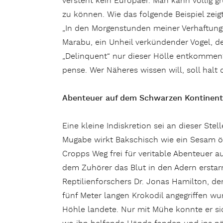
versteht kein Europäer. Man kann völlig
zu können. Wie das folgende Beispiel zeigt
„In den Morgenstunden meiner Verhaftung, 
Marabu, ein Unheil verkündender Vogel, der
„Delinquent“ nur dieser Hölle entkommen? 
pense. Wer Näheres wissen will, soll halt 
Abenteuer auf dem Schwarzen Kontinent
Eine kleine Indiskretion sei an dieser Stel
Mugabe wirkt Bakschisch wie ein Sesam ö
Cropps Weg frei für veritable Abenteuer 
dem Zuhörer das Blut in den Adern erstarr
Reptilienforschers Dr. Jonas Hamilton, 
fünf Meter langen Krokodil angegriffen w
Höhle landete. Nur mit Mühe konnte er si