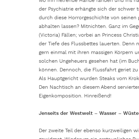
wo ihn helfende Hände fanden und ins näc
der Psychiatrie erhängte sich der schwer 
durch diese Horrorgeschichte von seinen
abhalten lassen? Mitnichten. Ganz im Gege
(Victoria) Fällen; vorbei an Princess Christ
der Tiefe des Flussbettes lauerten. Denn 
gern einmal mit ihren massigen Körpern u
solchen Ungeheuers gesehen hat (im Buch 
können. Dennoch, die Flussfahrt geriet zu
Als Hauptgericht wurden Steaks vom Krokod
Den Nachtisch an diesem Abend servierte
Eigenkomposition. Hinreißend!
Jenseits der Westwelt – Wasser – Wüste
Der zweite Teil der ebenso kurzweiligen 