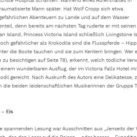
hste Hospital schafften. Während eines Aufenthaltes in
traumatisierte Mann später. Hat Wolf Cropp sich etwa
 gefährlichen Abenteuern zu Lande und auf dem Wasser
nteil, denn bereits am nächsten Tag ruderte er mit seinen B
ian Island, Princess Victoria Island schließlich Livingstone I
noch gefährlicher als Krokodile sind die Flusspferde – Hip
nter die Boote tauchen und sie zum Kentern bringen. Wer 
zu besichtigen auf Seite 78), erkennt, welch tödliche Ve
 einem wunderbaren Ausflug, der im Victoria Falls Hotel m
il gereicht. Nach Auskunft des Autors eine Delikatesse, za
n die beiden leidenschaftlichen Musikerinnen der Gruppe 
 – Eis
wie spannenden Lesung war Ausschnitten aus „Jenseits der