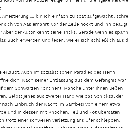
 grundlos von der Polizei festgenommen und eingekerkert
:
Arrestierung …. bin ich einfach zu spät aufgewacht“, schr
 sich von Aas ernährt, vor der Zelle hockt und ihn beäugt,
Aber der Autor kennt seine Tricks. Gerade wenn es spanne
das Buch erwerben und lesen, wie er sich schließlich aus d
le erlaubt. Auch im sozialistischen Paradies des Herrn
ffne dich. Nach seiner Entlassung aus dem Gefängnis war
auf dem Schwarzen Kontinent. Manche unter ihnen ließen
en. Selbst jenes aus zweiter Hand wie das Schicksal der
der nach Einbruch der Nacht im Sambesi von einem etwa
urde und in dessen mit Knochen, Fell und Kot übersäten
ch trotz einer schweren Verletzung ans Ufer schleppen,