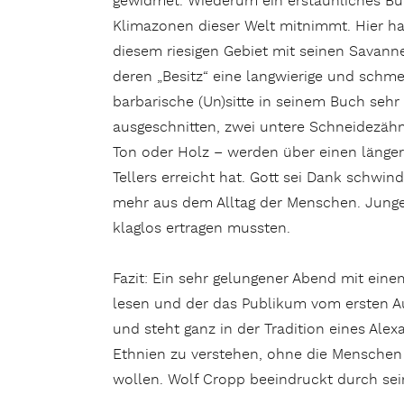
gewidmet. Wiederum ein erstaunliches Buc
Klimazonen dieser Welt mitnimmt. Hier ha
diesem riesigen Gebiet mit seinen Savann
deren „Besitz“ eine langwierige und schme
barbarische (Un)sitte in seinem Buch sehr
ausgeschnitten, zwei untere Schneidezähn
Ton oder Holz – werden über einen länger
Tellers erreicht hat. Gott sei Dank schwi
mehr aus dem Alltag der Menschen. Junge
klaglos ertragen mussten.
Fazit: Ein sehr gelungener Abend mit eine
lesen und der das Publikum vom ersten Aug
und steht ganz in der Tradition eines Ale
Ethnien zu verstehen, ohne die Menschen 
wollen. Wolf Cropp beeindruckt durch sein