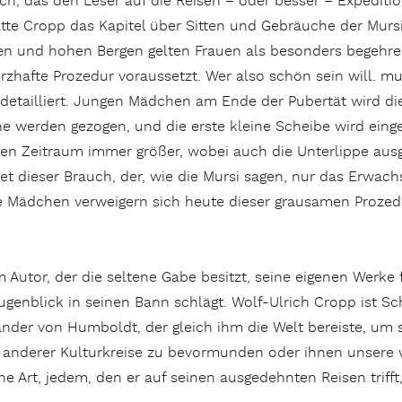
h, das den Leser auf die Reisen – oder besser – Expeditio
tte Cropp das Kapitel über Sitten und Gebräuche der Murs
en und hohen Bergen gelten Frauen als besonders begehren
rzhafte Prozedur voraussetzt. Wer also schön sein will. mu
 detailliert. Jungen Mädchen am Ende der Pubertät wird di
e werden gezogen, und die erste kleine Scheibe wird eing
en Zeitraum immer größer, wobei auch die Unterlippe ausge
ndet dieser Brauch, der, wie die Mursi sagen, nur das Erwa
 Mädchen verweigern sich heute dieser grausamen Prozedu
m Autor, der die seltene Gabe besitzt, seine eigenen Werke
enblick in seinen Bann schlägt. Wolf-Ulrich Cropp ist Sch
xander von Humboldt, der gleich ihm die Welt bereiste, um
anderer Kulturkreise zu bevormunden oder ihnen unsere we
e Art, jedem, den er auf seinen ausgedehnten Reisen triff