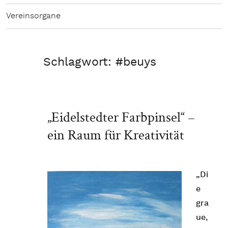
Vereinsorgane
Schlagwort:
#beuys
„Eidelstedter Farbpinsel“ –
ein Raum für Kreativität
„Di
e
gra
ue,