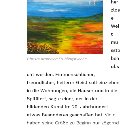
her
zlos
e
Wel
t
mü
sste
beh
Christa Kromeier: Frühlingswache
übs
cht werden. Ein menschlicher,
freundlicher, heiterer Geist soll einziehen
in die Wohnungen, die Häuser und in die
Spitäler“, sagte einer, der in der
bildenden Kunst im 20. Jahrhundert
etwas Besonderes geschaffen hat.
Viele
haben seine Größe zu Beginn nur zögernd