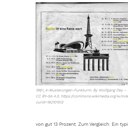
1961_4-Musterungen-Funkturm. By Wolfgang Dey –
CC BY-SA 4.0, https://commons.wikimedia.org/w/ind
curid=182101512
von gut 13 Prozent. Zum Vergleich: Ein t