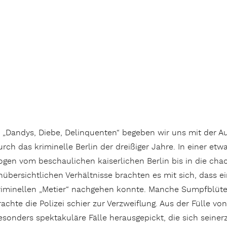
n „Dandys, Diebe, Delinquenten“ begeben wir uns mit der Aut
urch das kriminelle Berlin der dreißiger Jahre. In einer etw
ogen vom beschaulichen kaiserlichen Berlin bis in die cha
nübersichtlichen Verhältnisse brachten es mit sich, dass 
riminellen „Metier“ nachgehen konnte. Manche Sumpfblüt
rachte die Polizei schier zur Verzweiflung. Aus der Fülle vo
esonders spektakuläre Fälle herausgepickt, die sich seinerz