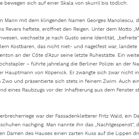
ie bewegen sich auf einer Skala von skurril bis tödlich.
in Mann mit dem klingenden Namen Georges Manolescu, de
ns Revers heftete, eröffnet den Reigen. Unter dem Motto „Me
nwesen, wechselte je nach Gusto seine Identität, „befreit
llem Kostbaren, das nicht niet- und nagelfest war, landete 
enton an der Côte d’Azur seine letzte Ruhestätte. Ein weit
ochstapler – führte jahrelang die Berliner Polizei an der N
er Hauptmann von Köpenick. Er zwängte sich zwar nicht in 
m Zwo und präsentierte sich stets in feinem Zwirn. Auch e
rend eines Raubzugs vor der Inhaftierung aus dem Fenster s
Verbrecherriege war der Fassadenkletterer Fritz Wald, ein
kschuhen nachging. Man nannte ihn das „Nachtgespenst“, d
n Damen des Hauses einen zarten Kuss auf die Lippen drück