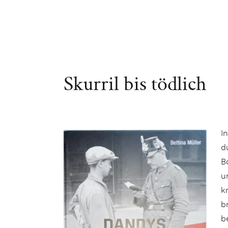
Skurril bis tödlich
I
d
B
u
k
b
b