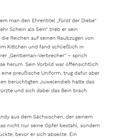
m man den Ehrentitel „Fürst der Diebe“
hr Schein als Sein“ trieb er sein
e“ die Reichen auf seinen Raubzügen von
im Kittchen und fand schließlich in
erer „Gentleman-Verbrecher“ – sprich
ase herum. Sein Vorbild war offensichtlich
eine preußische Uniform, trug dafür aber
inen berüchtigten Juwelendieb hatte das
türzte und sich dabei das Bein brach.
 Dandy aus dem Sächsischen, der seinem
as nicht nur seine Opfer bestahl, sondern
te, bevor er sich abseilte. Ein