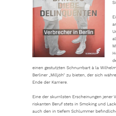
S
E
a
U
a
M
H
d
einen gestutzten Schnurrbart à la Wilhel
Berliner „Milljöh“ zu bieten, der sich wäh
Ende der Karriere.
Eine der skurrilsten Erscheinungen jener 
riskanten Beruf stets in Smoking und Lac
auch den in tiefem Schlummer befindliche