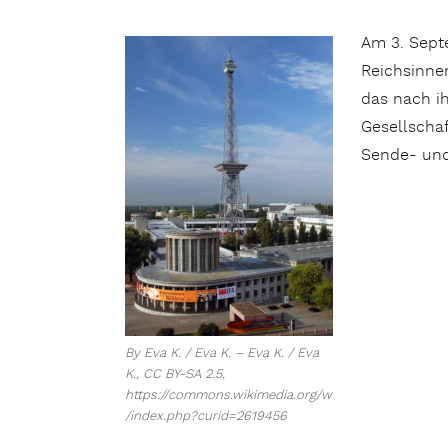
Am 3. Sept
Reichsinnen
das nach i
Gesellscha
Sende- und
By Eva K. / Eva K. – Eva K. / Eva
K., CC BY-SA 2.5,
https://commons.wikimedia.org/w
/index.php?curid=2619456