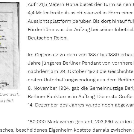
Auf 121,5 Metern Höhe bietet der Turm seinen
4,4 Meter breite Aussichtskanzel in Form einer
Aussichtsplattform darüber. Bis dort hinauf fü
Förderhöhe war der Aufzug bei seiner Inbetrie
Deutschen Reich.
Im Gegensatz zu dem von 1887 bis 1889 erbaut
Jahre jüngeres Berliner Pendant von vornherei
nachdem am 29. Oktober 1923 die Geschichte 
ersten Unterhaltungssendung aus dem Berlin
8. November 1924, gab die Gemeinnützige Ber
 Own work,
Berliner Funkturms in Auftrag. Die erste Groß
ex.php?
14. Dezember des Jahres wurde noch abgewarte
180.000 Mark waren geplant. 203.660 wurden es
ypisches, bescheidenes Eigenheim kostete damals zwische