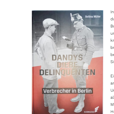
I
d
B
u
k
b
b
S
E
a
U
a
M
H