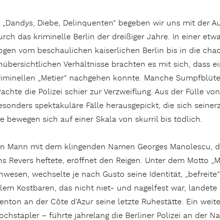
n „Dandys, Diebe, Delinquenten“ begeben wir uns mit der Aut
urch das kriminelle Berlin der dreißiger Jahre. In einer etw
ogen vom beschaulichen kaiserlichen Berlin bis in die cha
nübersichtlichen Verhältnisse brachten es mit sich, dass 
riminellen „Metier“ nachgehen konnte. Manche Sumpfblüt
rachte die Polizei schier zur Verzweiflung. Aus der Fülle vo
esonders spektakuläre Fälle herausgepickt, die sich seinerz
ie bewegen sich auf einer Skala von skurril bis tödlich.
in Mann mit dem klingenden Namen Georges Manolescu, de
ns Revers heftete, eröffnet den Reigen. Unter dem Motto „Me
nwesen, wechselte je nach Gusto seine Identität, „befreit
llem Kostbaren, das nicht niet- und nagelfest war, landete 
enton an der Côte d’Azur seine letzte Ruhestätte. Ein weit
ochstapler – führte jahrelang die Berliner Polizei an der N