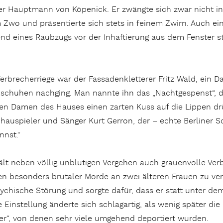
er Hauptmann von Köpenick. Er zwängte sich zwar nicht in 
m Zwo und präsentierte sich stets in feinem Zwirn. Auch e
rend eines Raubzugs vor der Inhaftierung aus dem Fenster s
Verbrecherriege war der Fassadenkletterer Fritz Wald, ein
kschuhen nachging. Man nannte ihn das „Nachtgespenst“, d
n Damen des Hauses einen zarten Kuss auf die Lippen drück
auspieler und Sänger Kurt Gerron, der – echte Berliner Sc
nnst.“
 neben völlig unblutigen Vergehen auch grauenvolle Verbrec
n besonders brutaler Morde an zwei älteren Frauen zu ver
hische Störung und sorgte dafür, dass er statt unter dem F
Einstellung änderte sich schlagartig, als wenig später die
fer“, von denen sehr viele umgehend deportiert wurden.