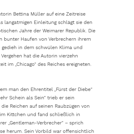
orin Bettina Müller auf eine Zeitreise
as langatmigen Einleitung schlägt sie den
otischen Jahre der Weimarer Republik. Die
ein bunter Haufen von Verbrechern ihrem
e gedieh in dem schwülen Klima und
n Vergehen hat die Autorin vierzehn
eit im „Chicago“ des Reiches ereigneten.
m man den Ehrentitel „Fürst der Diebe“
hr Schein als Sein“ trieb er sein
e“ die Reichen auf seinen Raubzügen von
im Kittchen und fand schließlich in
erer „Gentleman-Verbrecher“ – sprich
ase herum. Sein Vorbild war offensichtlich